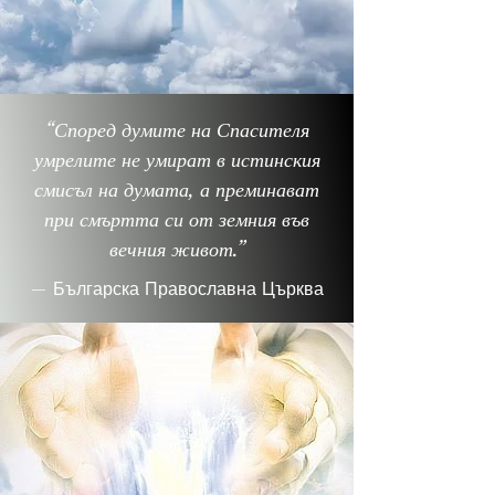
“Според думите на Спасителя
умрелите не умират в истинския
смисъл на думата, а преминават
при смъртта си от земния във
вечния живот.”
—
Българска Православна Църква