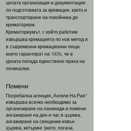
цялата организация и документация
по подготовката за кремация, както и
транспортиране на покойника до
крематориум.
Крематориумът, с който работим
извършва кремацията по нов метод и
в съвременни кремационни пещи,
които гарантират на 100%, че в
урната попада единствено праха на
починалия.
Помени
Погребална агенция„Ангели На Рая“
извършва всичко необходимо за
организиране на панихиди и помени:
ангажиране на ден и час в църква,
ангажиране на свещеник извън
църква, кетъринг (жито, погача,