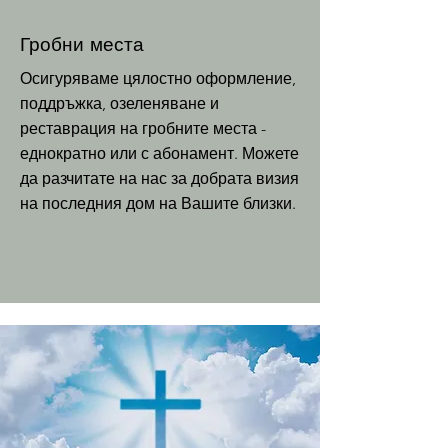
Гробни места
Осигуряваме цялостно оформление,
поддръжка, озеленяване и
реставрация на гробните места -
еднократно или с абонамент. Можете
да разчитате на нас за
добрата визия
на последния дом на Вашите близки.