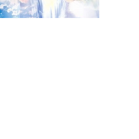
„Скръбта е като морето, идва във
вълни, които се отливат и текат.
Понякога водата е спокойна, а
понякога е поразителна. Всичко,
което можем да направим,
е да се
научим да плуваме.”
—
Неизвестен Автор
Свържете се с нас.
Тук сме, за да Ви