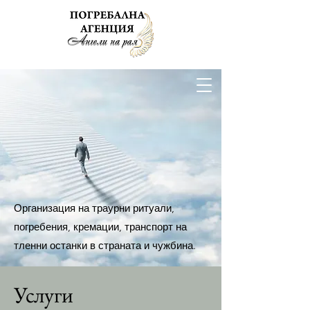
Организация на траурни ритуали,
погребения, кремации, транспорт на
тленни останки в страната и чужбина.
Услуги