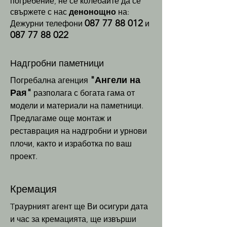
погребение, не се колебайте да се
свържете с нас
денонощно
на:
087 77 88 012
Дежурни телефони
и
087 77 88 022
Надгробни паметници
"Ангели на
Погребална агенция
Рая"
разполага с богата гама от
модели и материали на паметници.
Предлагаме още монтаж и
реставрация на надгробни и урнови
плочи, както и изработка по ваш
проект.
Кремация
Tраурният агент ще Ви осигури дата
и час за кремацията, ще извърши